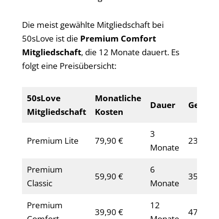
Die meist gewählte Mitgliedschaft bei
50sLove ist die
Premium Comfort
Mitgliedschaft
, die 12 Monate dauert. Es
folgt eine Preisübersicht:
50sLove
Monatliche
Dauer
Gesamt
Mitgliedschaft
Kosten
3
Premium Lite
79,90 €
239,70 
Monate
Premium
6
59,90 €
359,40 
Classic
Monate
Premium
12
39,90 €
478,80 
Comfort
Monate