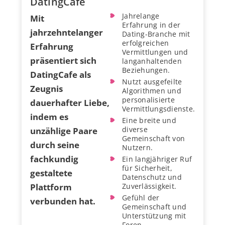
DatingCafe
Jahrelange
Mit
Erfahrung in der
jahrzehntelanger
Dating-Branche mit
erfolgreichen
Erfahrung
Vermittlungen und
präsentiert sich
langanhaltenden
Beziehungen.
DatingCafe als
Nutzt ausgefeilte
Zeugnis
Algorithmen und
personalisierte
dauerhafter Liebe,
Vermittlungsdienste.
indem es
Eine breite und
diverse
unzählige Paare
Gemeinschaft von
durch seine
Nutzern.
fachkundig
Ein langjähriger Ruf
für Sicherheit,
gestaltete
Datenschutz und
Plattform
Zuverlässigkeit.
Gefühl der
verbunden hat.
Gemeinschaft und
Unterstützung mit
Foren,