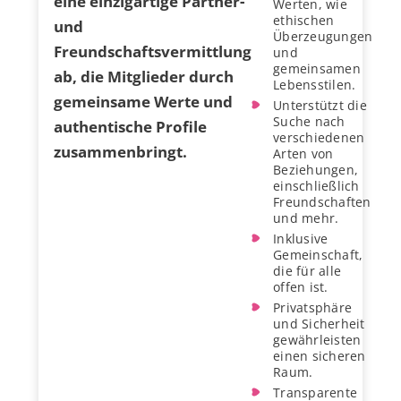
eine einzigartige Partner-
Werten, wie
ethischen
und
Überzeugungen
Freundschaftsvermittlung
und
gemeinsamen
ab, die Mitglieder durch
Lebensstilen.
gemeinsame Werte und
Unterstützt die
Suche nach
authentische Profile
verschiedenen
zusammenbringt.
Arten von
Beziehungen,
einschließlich
Freundschaften
und mehr.
Inklusive
Gemeinschaft,
die für alle
offen ist.
Privatsphäre
und Sicherheit
gewährleisten
einen sicheren
Raum.
Transparente