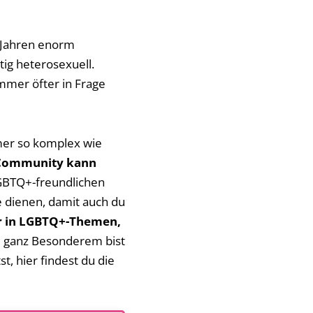
n Jahren enorm
ig heterosexuell.
immer öfter in Frage
mer so komplex wie
 Community kann
LGBTQ+-freundlichen
e dienen, damit auch du
ber in LGBTQ+-Themen,
d ganz Besonderem bist
, hier findest du die