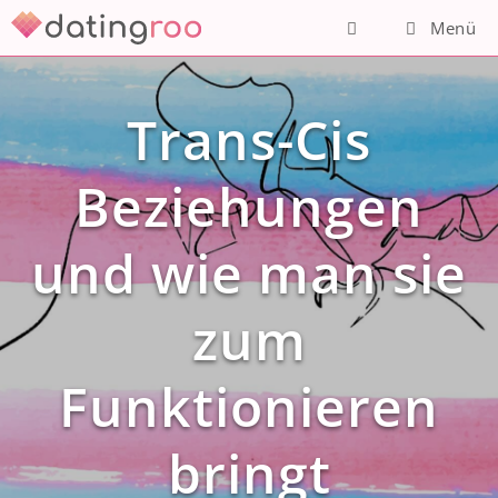
Zum
Menü
Inhalt
springen
Trans-Cis
Beziehungen
und wie man sie
zum
Funktionieren
bringt