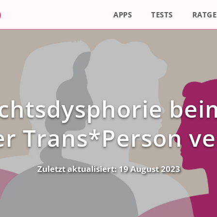
APPS
TESTS
RATGE
chtsdysphorie bei
er Trans*Person v
Zuletzt aktualisiert:
19 August 2023