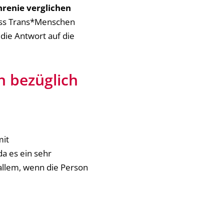
renie verglichen
dass Trans*Menschen
 die Antwort auf die
h bezüglich
mit
da es ein sehr
allem, wenn die Person