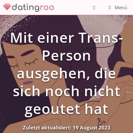
Zum
Menü
Inhalt
springen
Mit einer Trans-
Person
ausgehen, die
sich noch nicht
geoutet hat
Zuletzt aktualisiert:
19 August 2023