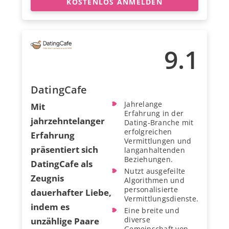
KOSTENLOS ANMELDEN
9.1
DatingCafe
Jahrelange
Mit
Erfahrung in der
jahrzehntelanger
Dating-Branche mit
erfolgreichen
Erfahrung
Vermittlungen und
präsentiert sich
langanhaltenden
Beziehungen.
DatingCafe als
Nutzt ausgefeilte
Zeugnis
Algorithmen und
personalisierte
dauerhafter Liebe,
Vermittlungsdienste.
indem es
Eine breite und
diverse
unzählige Paare
Gemeinschaft von