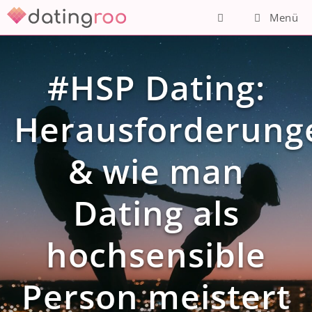
Zum
Menü
Inhalt
springen
#HSP Dating:
Herausforderung
& wie man
Dating als
hochsensible
Person meistert