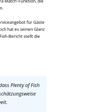
ra Match‘-Funktion, die
n.
erviceangebot für Gäste
och hat es seinen Glanz
ish-Bericht stellt die
dass Plenty of Fish
t schätzungsweise
eit.