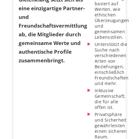
basiert auf
eine einzigartige Partner-
Werten, wie
ethischen
und
Überzeugungen
Freundschaftsvermittlung
und
gemeinsamen
ab, die Mitglieder durch
Lebensstilen.
gemeinsame Werte und
Unterstützt die
Suche nach
authentische Profile
verschiedenen
zusammenbringt.
Arten von
Beziehungen,
einschließlich
Freundschaften
und mehr.
Inklusive
Gemeinschaft,
die für alle
offen ist.
Privatsphäre
und Sicherheit
gewährleisten
einen sicheren
Raum.