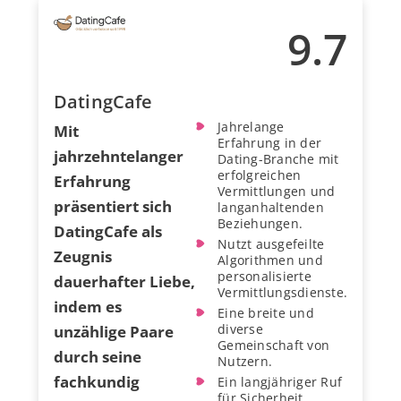
9.7
DatingCafe
Jahrelange
Mit
Erfahrung in der
jahrzehntelanger
Dating-Branche mit
erfolgreichen
Erfahrung
Vermittlungen und
präsentiert sich
langanhaltenden
Beziehungen.
DatingCafe als
Nutzt ausgefeilte
Zeugnis
Algorithmen und
personalisierte
dauerhafter Liebe,
Vermittlungsdienste.
indem es
Eine breite und
diverse
unzählige Paare
Gemeinschaft von
durch seine
Nutzern.
fachkundig
Ein langjähriger Ruf
für Sicherheit,