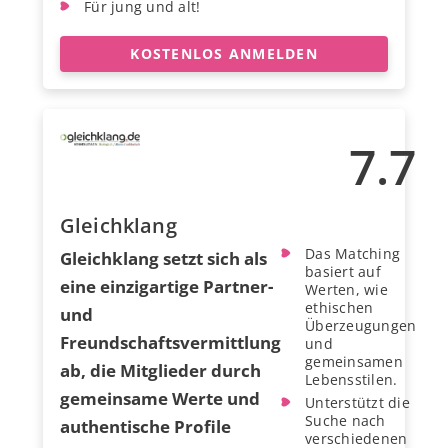
Für jung und alt!
KOSTENLOS ANMELDEN
7.7
Gleichklang
Das Matching
Gleichklang setzt sich als
basiert auf
eine einzigartige Partner-
Werten, wie
ethischen
und
Überzeugungen
Freundschaftsvermittlung
und
gemeinsamen
ab, die Mitglieder durch
Lebensstilen.
gemeinsame Werte und
Unterstützt die
Suche nach
authentische Profile
verschiedenen