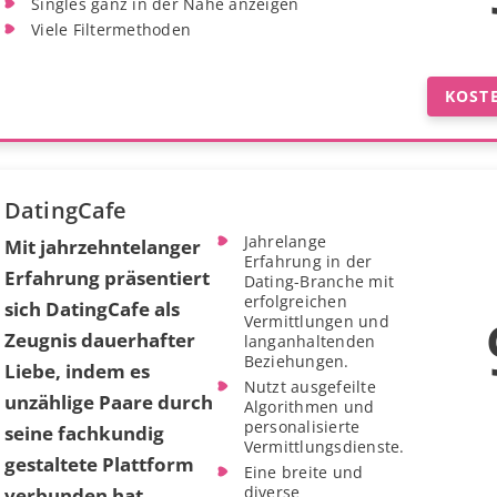
Singles ganz in der Nähe anzeigen
Viele Filtermethoden
KOST
DatingCafe
Jahrelange
Mit jahrzehntelanger
Erfahrung in der
Erfahrung präsentiert
Dating-Branche mit
erfolgreichen
sich DatingCafe als
Vermittlungen und
Zeugnis dauerhafter
langanhaltenden
Beziehungen.
Liebe, indem es
Nutzt ausgefeilte
unzählige Paare durch
Algorithmen und
personalisierte
seine fachkundig
Vermittlungsdienste.
gestaltete Plattform
Eine breite und
diverse
verbunden hat.