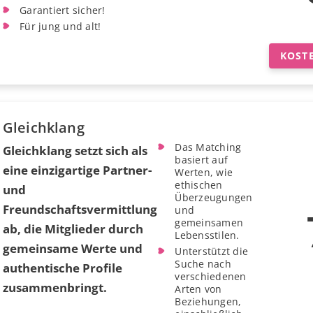
Garantiert sicher!
Für jung und alt!
KOST
Gleichklang
Das Matching
Gleichklang setzt sich als
basiert auf
eine einzigartige Partner-
Werten, wie
ethischen
und
Überzeugungen
Freundschaftsvermittlung
und
gemeinsamen
ab, die Mitglieder durch
Lebensstilen.
gemeinsame Werte und
Unterstützt die
Suche nach
authentische Profile
verschiedenen
zusammenbringt.
Arten von
Beziehungen,