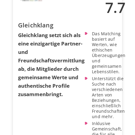
7.7
Gleichklang
Das Matching
Gleichklang setzt sich als
basiert auf
eine einzigartige Partner-
Werten, wie
ethischen
und
Überzeugungen
Freundschaftsvermittlung
und
gemeinsamen
ab, die Mitglieder durch
Lebensstilen.
gemeinsame Werte und
Unterstützt die
Suche nach
authentische Profile
verschiedenen
zusammenbringt.
Arten von
Beziehungen,
einschließlich
Freundschaften
und mehr.
Inklusive
Gemeinschaft,
die für alle