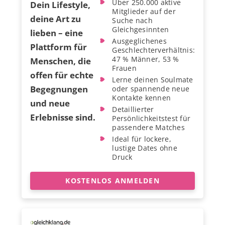
Über 250.000 aktive
Dein Lifestyle,
Mitglieder auf der
deine Art zu
Suche nach
Gleichgesinnten
lieben – eine
Ausgeglichenes
Plattform für
Geschlechterverhältnis:
47 % Männer, 53 %
Menschen, die
Frauen
offen für echte
Lerne deinen Soulmate
Begegnungen
oder spannende neue
Kontakte kennen
und neue
Detaillierter
Erlebnisse sind.
Persönlichkeitstest für
passendere Matches
Ideal für lockere,
lustige Dates ohne
Druck
KOSTENLOS ANMELDEN