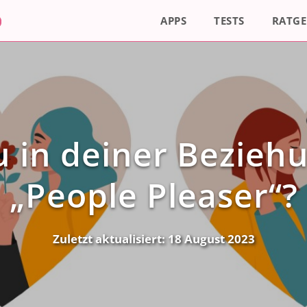
APPS
TESTS
RATGE
u in deiner Bezieh
„People Pleaser“?
Zuletzt aktualisiert:
18 August 2023