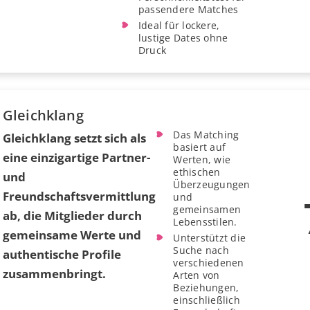
passendere Matches
Ideal für lockere,
lustige Dates ohne
Druck
Gleichklang
Das Matching
Gleichklang setzt sich als
basiert auf
eine einzigartige Partner-
Werten, wie
ethischen
und
Überzeugungen
Freundschaftsvermittlung
und
gemeinsamen
ab, die Mitglieder durch
Lebensstilen.
gemeinsame Werte und
Unterstützt die
Suche nach
authentische Profile
verschiedenen
zusammenbringt.
Arten von
Beziehungen,
einschließlich