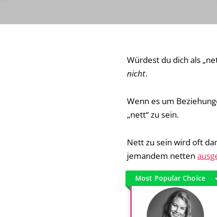
Würdest du dich als „ne
nicht
.
Wenn es um Beziehungen 
„nett“ zu sein.
Nett zu sein wird oft da
jemandem netten
ausg
Most Popular Choice