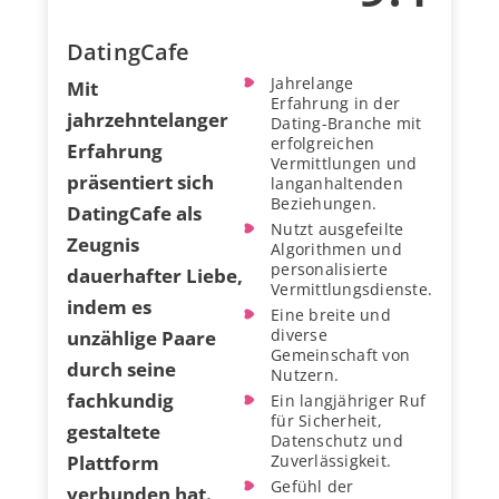
DatingCafe
Jahrelange
Mit
Erfahrung in der
jahrzehntelanger
Dating-Branche mit
erfolgreichen
Erfahrung
Vermittlungen und
präsentiert sich
langanhaltenden
Beziehungen.
DatingCafe als
Nutzt ausgefeilte
Zeugnis
Algorithmen und
personalisierte
dauerhafter Liebe,
Vermittlungsdienste.
indem es
Eine breite und
diverse
unzählige Paare
Gemeinschaft von
durch seine
Nutzern.
fachkundig
Ein langjähriger Ruf
für Sicherheit,
gestaltete
Datenschutz und
Plattform
Zuverlässigkeit.
Gefühl der
verbunden hat.