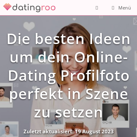
Zum
Menü
Inhalt
springen
Die besten Ideen
um dein Online-
Dating Profilfoto
perfekt in Szene
zu setzen
Zuletzt aktualisiert:
19 August 2023