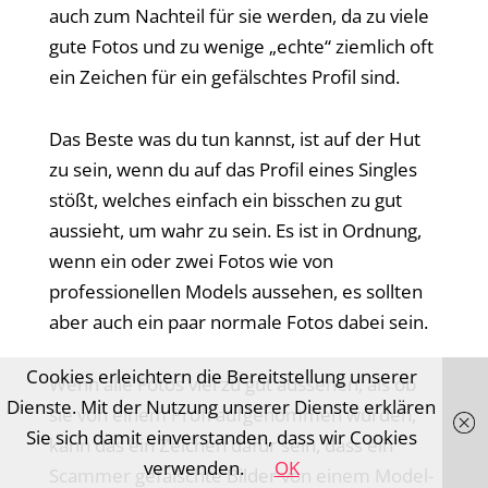
auch zum Nachteil für sie werden, da zu viele
gute Fotos und zu wenige „echte“ ziemlich oft
ein Zeichen für ein gefälschtes Profil sind.
Das Beste was du tun kannst, ist auf der Hut
zu sein, wenn du auf das Profil eines Singles
stößt, welches einfach ein bisschen zu gut
aussieht, um wahr zu sein. Es ist in Ordnung,
wenn ein oder zwei Fotos wie von
professionellen Models aussehen, es sollten
aber auch ein paar normale Fotos dabei sein.
Cookies erleichtern die Bereitstellung unserer
Wenn alle Fotos viel zu gut aussehen, als ob
Dienste. Mit der Nutzung unserer Dienste erklären
sie von einem Profi aufgenommen wurden,
Sie sich damit einverstanden, dass wir Cookies
kann das ein Zeichen dafür sein, dass ein
verwenden.
OK
Scammer gefälschte Bilder von einem Model-