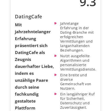
9.3
DatingCafe
Jahrelange
Mit
Erfahrung in der
jahrzehntelanger
Dating-Branche mit
erfolgreichen
Erfahrung
Vermittlungen und
präsentiert sich
langanhaltenden
Beziehungen.
DatingCafe als
Nutzt ausgefeilte
Zeugnis
Algorithmen und
personalisierte
dauerhafter Liebe,
Vermittlungsdienste.
indem es
Eine breite und
diverse
unzählige Paare
Gemeinschaft von
durch seine
Nutzern.
fachkundig
Ein langjähriger Ruf
für Sicherheit,
gestaltete
Datenschutz und
Plattform
Zuverlässigkeit.