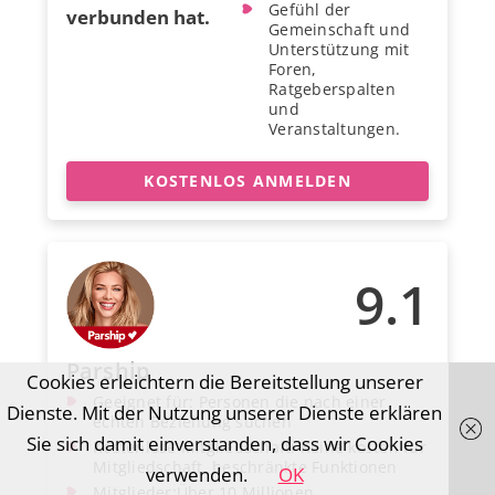
Gefühl der
verbunden hat.
Gemeinschaft und
Unterstützung mit
Foren,
Ratgeberspalten
und
Veranstaltungen.
KOSTENLOS ANMELDEN
9.1
Parship
Cookies erleichtern die Bereitstellung unserer
Geeignet für: Personen die nach einer
Dienste. Mit der Nutzung unserer Dienste erklären
echten Beziehung suchen
Sie sich damit einverstanden, dass wir Cookies
Kostenlose Mitgliedschaft: Keine kosten für
Mitgliedschaft, beschränkte Funktionen
verwenden.
OK
Mitglieder:Über 10 Millionen