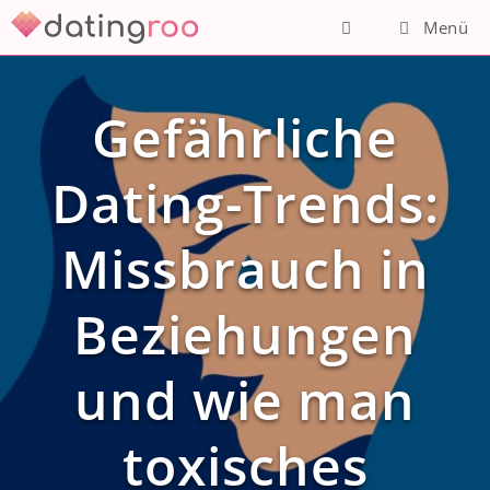
Zum
Menü
Inhalt
springen
Gefährliche
Dating-Trends:
Missbrauch in
Beziehungen
und wie man
toxisches