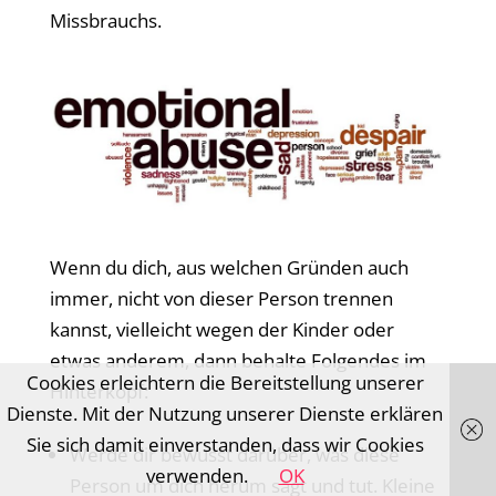
Missbrauchs.
Wenn du dich, aus welchen Gründen auch
immer, nicht von dieser Person trennen
kannst, vielleicht wegen der Kinder oder
etwas anderem, dann behalte Folgendes im
Cookies erleichtern die Bereitstellung unserer
Hinterkopf:
Dienste. Mit der Nutzung unserer Dienste erklären
Sie sich damit einverstanden, dass wir Cookies
Werde dir bewusst darüber, was diese
verwenden.
OK
Person um dich herum sagt und tut. Kleine