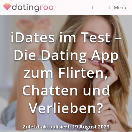
Zum
Menü
Inhalt
springen
iDates im Test –
Die Dating App
zum Flirten,
Chatten und
Verlieben?
Zuletzt aktualisiert:
19 August 2023